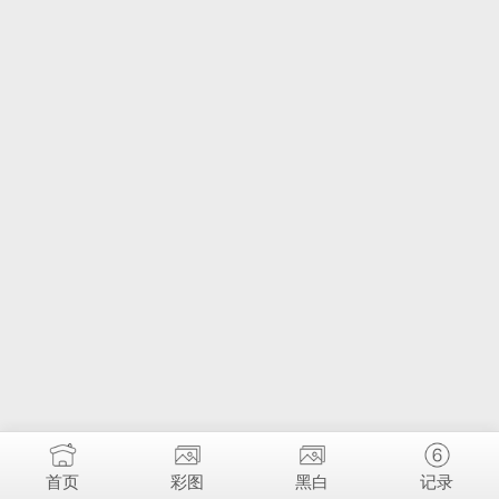
首页
彩图
黑白
记录