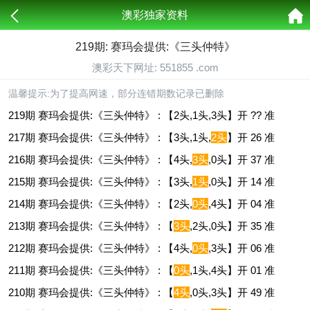
澳彩独家资料
219期: 赛玛会提供:《三头仲特》
澳彩天下网址: 551855 .com
温馨提示:为了提高网速，部分连错期数记录已删除
219期 赛玛会提供:《三头仲特》 : 【2头,1头,3头】开 ?? 准
217期 赛玛会提供:《三头仲特》 : 【3头,1头,
2头
】开 26 准
216期 赛玛会提供:《三头仲特》 : 【4头,
3头
,0头】开 37 准
215期 赛玛会提供:《三头仲特》 : 【3头,
1头
,0头】开 14 准
214期 赛玛会提供:《三头仲特》 : 【2头,
0头
,4头】开 04 准
213期 赛玛会提供:《三头仲特》 : 【
3头
,2头,0头】开 35 准
212期 赛玛会提供:《三头仲特》 : 【4头,
0头
,3头】开 06 准
211期 赛玛会提供:《三头仲特》 : 【
0头
,1头,4头】开 01 准
210期 赛玛会提供:《三头仲特》 : 【
4头
,0头,3头】开 49 准