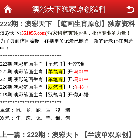
澳彩天下独家原创猛料
222期：澳彩天下 【笔画生肖原创】独家资料
澳彩天下
(
551855.com
)
独家稳定期期提供，相信专业的力量！
为了页面访问流畅，往期更多记录已删除，新的记录正在创造
中！
*************************
222期:澳彩笔画生肖【单笔肖】开???准
221期:澳彩笔画生肖【
单笔肖
】开:
马01中
221期:澳彩笔画生肖【
单笔肖
】开:
马01中
220期:澳彩笔画生肖【
双笔肖
】开:
羊48中
219期:澳彩笔画生肖【双笔肖】开:鼠43错
*************************
单笔： 鼠、龙、蛇、马、鸡、猪
双笔： 牛、虎、兔、羊、猴、狗
上一篇：
222期：澳彩天下 【半波单双原创】