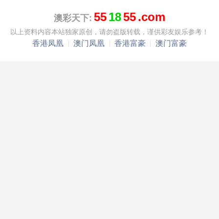
55
18
55
.com
澳彩天下:
以上资料内容本站独家原创，请勿盗版转载，谨供彩友娱乐参考！
香港凤凰
澳门凤凰
香港富豪
澳门富豪