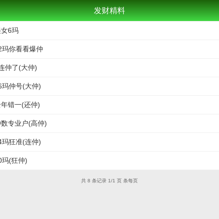
发财精料
美女6玛
12玛你看看爆仲
连仲了(大仲)
6玛仲号(大仲)
全年错一(还仲)
仲数专业户(高仲)
4玛狂准(连仲)
0玛(狂仲)
共 8 条记录 1/1 页 条每页