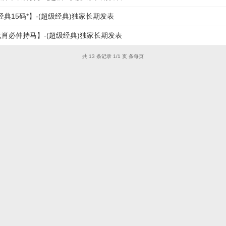
【*经典15码*】-(超级经典)独家长期发表
-【六肖必仲持马】-(超级经典)独家长期发表
共 13 条记录 1/1 页 条每页