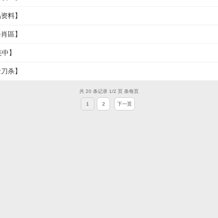
品资料】
杀肖區】
连中】
金刀杀】
共 20 条记录 1/2 页 条每页
1
2
下一页