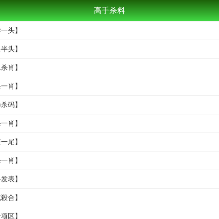
高手杀料
禁一头】
杀半头】
二杀肖】
杀一肖】
㊣杀码】
杀一肖】
禁一尾】
杀一肖】
料发表】
式殺合】
专项区】