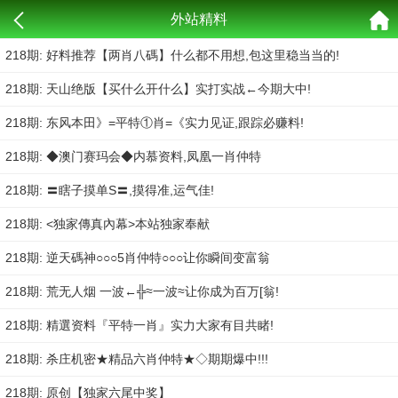
外站精料
218期: 好料推荐【两肖八碼】什么都不用想,包这里稳当当的!
218期: 天山绝版【买什么开什么】实打实战←今期大中!
218期: 东风本田》=平特①肖=《实力见证,跟踪必赚料!
218期: ◆澳门赛玛会◆内慕资料,凤凰一肖仲特
218期: 〓瞎子摸单S〓,摸得准,运气佳!
218期: <独家傳真內幕>本站独家奉献
218期: 逆天碼神○○○5肖仲特○○○让你瞬间变富翁
218期: 荒无人烟 一波←╬≈一波≈让你成为百万[翁!
218期: 精選资料『平特一肖』实力大家有目共睹!
218期: 杀庄机密★精品六肖仲特★◇期期爆中!!!
218期: 原创【独家六尾中奖】