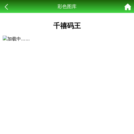
彩色图库
千禧码王