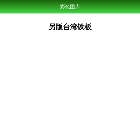
彩色图库
另版台湾铁板