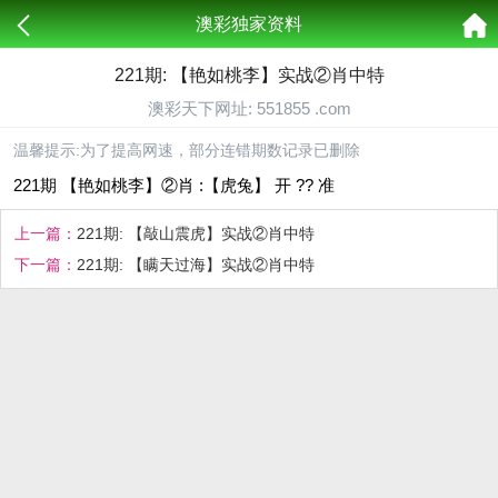
澳彩独家资料
221期: 【艳如桃李】实战②肖中特
澳彩天下网址: 551855 .com
温馨提示:为了提高网速，部分连错期数记录已删除
221期 【艳如桃李】②肖 :【虎兔】 开 ?? 准
上一篇：
221期: 【敲山震虎】实战②肖中特
下一篇：
221期: 【瞒天过海】实战②肖中特