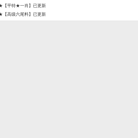
龙人★【平特★一肖】已更新
龙人★【高级六尾料】已更新