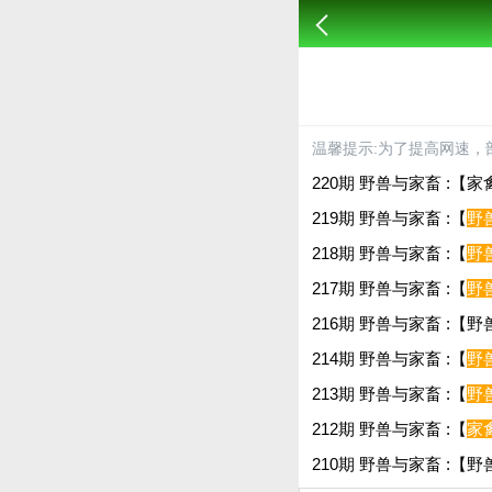
温馨提示:为了提高网速，
220期 野兽与家畜 :【家禽
219期 野兽与家畜 :【
野
218期 野兽与家畜 :【
野
217期 野兽与家畜 :【
野
216期 野兽与家畜 :【野兽
214期 野兽与家畜 :【
野
213期 野兽与家畜 :【
野
212期 野兽与家畜 :【
家
210期 野兽与家畜 :【野