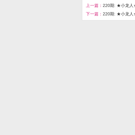
上一篇：
220期: ★小
下一篇：
220期: ★小