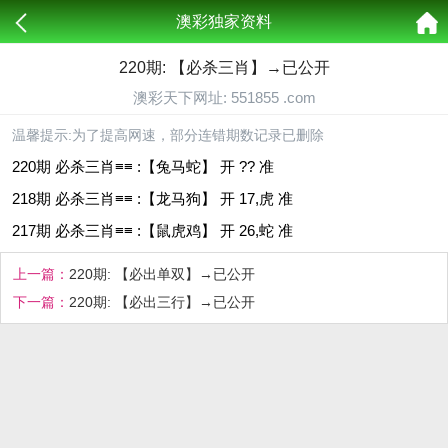
澳彩独家资料
220期: 【必杀三肖】→已公开
澳彩天下网址: 551855 .com
温馨提示:为了提高网速，部分连错期数记录已删除
220期 必杀三肖≡≡ :【兔马蛇】 开 ?? 准
218期 必杀三肖≡≡ :【龙马狗】 开 17,虎 准
217期 必杀三肖≡≡ :【鼠虎鸡】 开 26,蛇 准
上一篇：
220期: 【必出单双】→已公开
下一篇：
220期: 【必出三行】→已公开