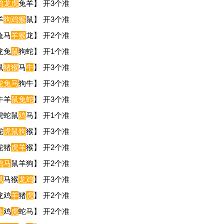
鸡
龙
虎
兔羊】 开3个准
羊
狗
鸡
猴
鼠】 开3个准
兔马
羊
猴
龙】 开2个准
龙兔
鼠
狗蛇】 开1个准
鼠
猪
猴
马
牛
】 开3个准
蛇
兔
马
狗牛】 开3个准
牛羊
鼠
兔
蛇
】 开3个准
【虎蛇鼠
鸡
马】 开1个准
蛇
虎
鼠
狗
猴】 开3个准
蛇猪
虎
羊
猴】 开2个准
鸡
马
鼠羊狗】 开2个准
鼠
马猴
龙
鸡
】 开3个准
龙鸡
羊
猪
虎
】 开2个准
兔
鸡
虎
蛇马】 开2个准