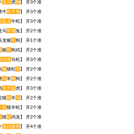
牛
龙
马
虎
狗
】 开3个准
猪牛
蛇
羊
兔
】 开3个准
马
鼠
龙
牛蛇】 开3个准
龙马
羊
猪
兔】 开2个准
【马龙猴
羊
狗】 开1个准
猪
猴
牛
狗鸡】 开2个准
虎
鸡
兔
马蛇】 开3个准
狗
猴
猪蛇
羊
】 开2个准
猪
马
羊
猴
狗】 开2个准
鸡
龙
羊
鼠
虎】 开3个准
蛇猪
狗
羊
马
】 开2个准
牛
鼠
猪羊蛇】 开2个准
马
猪
蛇
鸡龙】 开2个准
牛
猪
鸡
猴
狗
】 开4个准