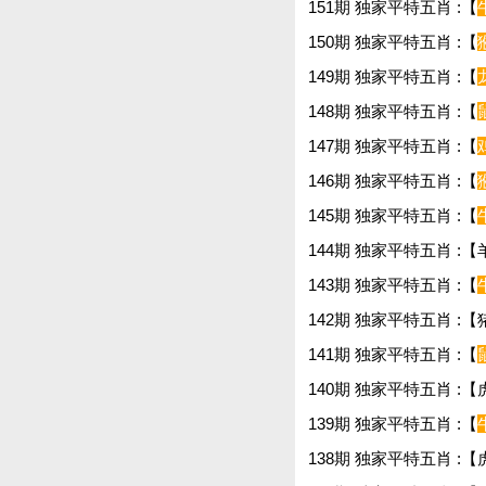
151期 独家平特五肖 :【
150期 独家平特五肖 :【
149期 独家平特五肖 :【
148期 独家平特五肖 :【
147期 独家平特五肖 :【
146期 独家平特五肖 :【
145期 独家平特五肖 :【
144期 独家平特五肖 :【
143期 独家平特五肖 :【
142期 独家平特五肖 :【
141期 独家平特五肖 :【
140期 独家平特五肖 :【
139期 独家平特五肖 :【
138期 独家平特五肖 :【