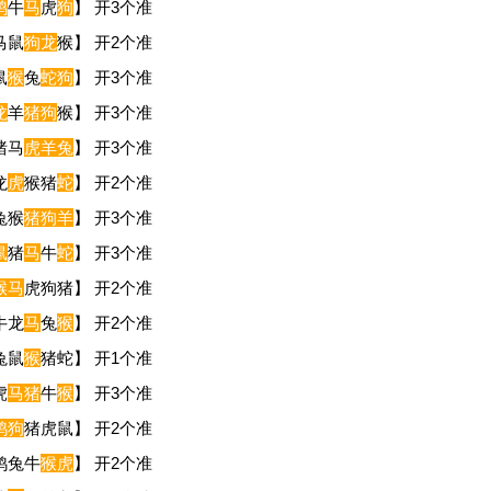
鸡
牛
马
虎
狗
】 开3个准
马鼠
狗
龙
猴】 开2个准
鼠
猴
兔
蛇
狗
】 开3个准
龙
羊
猪
狗
猴】 开3个准
猪马
虎
羊
兔
】 开3个准
龙
虎
猴猪
蛇
】 开2个准
兔猴
猪
狗
羊
】 开3个准
鼠
猪
马
牛
蛇
】 开3个准
猴
马
虎狗猪】 开2个准
牛龙
马
兔
猴
】 开2个准
兔鼠
猴
猪蛇】 开1个准
虎
马
猪
牛
猴
】 开3个准
鸡
狗
猪虎鼠】 开2个准
【鸡兔牛
猴
虎
】 开2个准