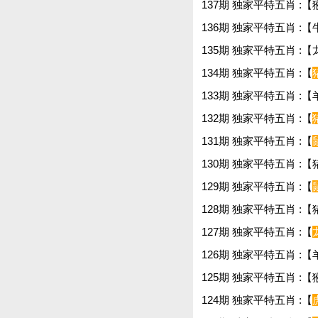
137期 独家平特五肖 :【
136期 独家平特五肖 :【
135期 独家平特五肖 :
134期 独家平特五肖 :【
133期 独家平特五肖 :【
132期 独家平特五肖 :【
131期 独家平特五肖 :【
130期 独家平特五肖 :【
129期 独家平特五肖 :【
128期 独家平特五肖 :
127期 独家平特五肖 :【
126期 独家平特五肖 :【
125期 独家平特五肖 :
124期 独家平特五肖 :【