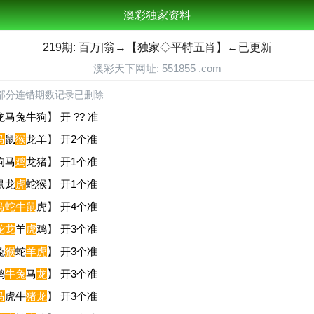
澳彩独家资料
219期: 百万[翁→【独家◇平特五肖】←已更新
澳彩天下网址: 551855 .com
部分连错期数记录已删除
龙马兔牛狗】 开 ?? 准
马
鼠
猴
龙羊】 开2个准
狗马
鸡
龙猪】 开1个准
鼠龙
虎
蛇猴】 开1个准
马
蛇
牛
鼠
虎】 开4个准
蛇
龙
羊
虎
鸡】 开3个准
兔
猴
蛇
羊
虎
】 开3个准
鸡
牛
兔
马
龙
】 开3个准
马
虎牛
猪
龙
】 开3个准