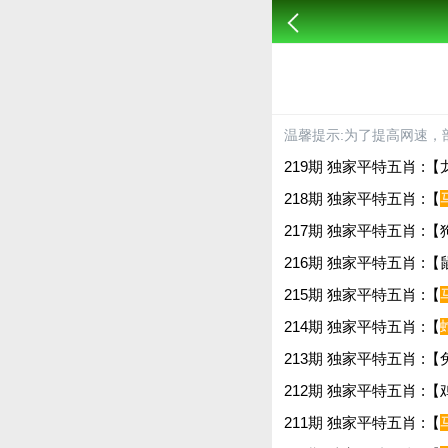
温馨提示:为了提高网速，
219期 独家平特五肖 :【
218期 独家平特五肖 :【
217期 独家平特五肖 :【
216期 独家平特五肖 :【
215期 独家平特五肖 :【
214期 独家平特五肖 :【
213期 独家平特五肖 :【
212期 独家平特五肖 :【
211期 独家平特五肖 :【