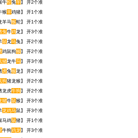
猴牛
蛇
兔
羊
】 开2个准
牛猴
羊
鸡猪】 开1个准
【龙羊马
猴
蛇】 开1个准
猪
兔
牛
鸡
龙】 开3个准
羊
鼠
龙
马
兔】 开2个准
猪
鸡鼠狗
猴
】 开2个准
鼠
猪
龙牛
马
】 开3个准
猪
虎
兔
猴
龙】 开2个准
鼠
狗
猪龙猴】 开2个准
【猪龙虎
牛
狗
】 开2个准
龙
猪
牛
鼠
猴】 开3个准
羊
龙
鸡
马
鼠】 开3个准
【猴马鸡
鼠
猪】 开1个准
虎
牛狗
鸡
龙
】 开3个准