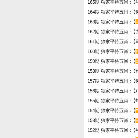
165期 独家平特五肖 :【
164期 独家平特五肖 :【
163期 独家平特五肖 :【
162期 独家平特五肖 :【
161期 独家平特五肖 :
160期 独家平特五肖 :【
159期 独家平特五肖 :【
158期 独家平特五肖 :【
157期 独家平特五肖 :【
156期 独家平特五肖 :【
155期 独家平特五肖 :【
154期 独家平特五肖 :【
153期 独家平特五肖 :【
152期 独家平特五肖 :【