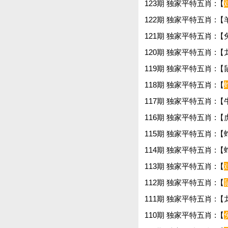
123期 独家平特五肖 :【
122期 独家平特五肖 :【
121期 独家平特五肖 :【
120期 独家平特五肖 :【
119期 独家平特五肖 :【
118期 独家平特五肖 :【
117期 独家平特五肖 :【
116期 独家平特五肖 :
115期 独家平特五肖 :【
114期 独家平特五肖 :【
113期 独家平特五肖 :【
112期 独家平特五肖 :【
111期 独家平特五肖 :【
110期 独家平特五肖 :【