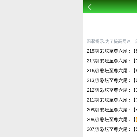
温馨提示:为了提高网速，
218期 彩坛至尊六尾 : 【8
217期 彩坛至尊六尾 : 【3
216期 彩坛至尊六尾 : 【8
213期 彩坛至尊六尾 : 【
212期 彩坛至尊六尾 : 【3
211期 彩坛至尊六尾 : 【7
209期 彩坛至尊六尾 : 【4
208期 彩坛至尊六尾 : 【
207期 彩坛至尊六尾 : 【5