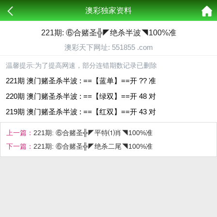
澳彩独家资料
221期: ⑥合赌圣╬◤绝杀半波◥100%准
澳彩天下网址: 551855 .com
温馨提示:为了提高网速，部分连错期数记录已删除
221期 澳门赌圣杀半波 : ==【蓝单】==开 ?? 准
220期 澳门赌圣杀半波 : ==【绿双】==开 48 对
219期 澳门赌圣杀半波 : ==【红双】==开 43 对
上一篇：
221期: ⑥合赌圣╬◤平特⑴肖◥100%准
下一篇：
221期: ⑥合赌圣╬◤绝杀二尾◥100%准