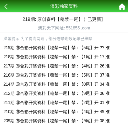
澳彩独家资料
219期: 原创资料【稳禁一尾】〖已更新〗
澳彩天下网址: 551855 .com
温馨提示:为了提高网速，部分连错期数记录已删除
219期 ⑥合彩开奖资料【稳禁一尾】禁 : 【5尾】开 ?? 准
218期 ⑥合彩开奖资料【稳禁一尾】禁 : 【1尾】开 17 准
217期 ⑥合彩开奖资料【稳禁一尾】禁 : 【4尾】开 26 准
216期 ⑥合彩开奖资料【稳禁一尾】禁 : 【5尾】开 37 准
214期 ⑥合彩开奖资料【稳禁一尾】禁 : 【0尾】开 04 准
212期 ⑥合彩开奖资料【稳禁一尾】禁 : 【9尾】开 06 准
211期 ⑥合彩开奖资料【稳禁一尾】禁 : 【2尾】开 01 准
210期 ⑥合彩开奖资料【稳禁一尾】禁 : 【4尾】开 49 准
209期 ⑥合彩开奖资料【稳禁一尾】禁 : 【9尾】开 08 准