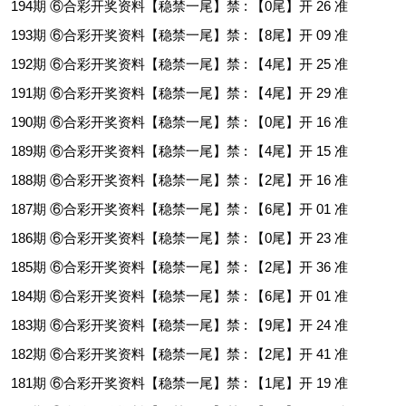
194期 ⑥合彩开奖资料【稳禁一尾】禁 : 【0尾】开 26 准
193期 ⑥合彩开奖资料【稳禁一尾】禁 : 【8尾】开 09 准
192期 ⑥合彩开奖资料【稳禁一尾】禁 : 【4尾】开 25 准
191期 ⑥合彩开奖资料【稳禁一尾】禁 : 【4尾】开 29 准
190期 ⑥合彩开奖资料【稳禁一尾】禁 : 【0尾】开 16 准
189期 ⑥合彩开奖资料【稳禁一尾】禁 : 【4尾】开 15 准
188期 ⑥合彩开奖资料【稳禁一尾】禁 : 【2尾】开 16 准
187期 ⑥合彩开奖资料【稳禁一尾】禁 : 【6尾】开 01 准
186期 ⑥合彩开奖资料【稳禁一尾】禁 : 【0尾】开 23 准
185期 ⑥合彩开奖资料【稳禁一尾】禁 : 【2尾】开 36 准
184期 ⑥合彩开奖资料【稳禁一尾】禁 : 【6尾】开 01 准
183期 ⑥合彩开奖资料【稳禁一尾】禁 : 【9尾】开 24 准
182期 ⑥合彩开奖资料【稳禁一尾】禁 : 【2尾】开 41 准
181期 ⑥合彩开奖资料【稳禁一尾】禁 : 【1尾】开 19 准