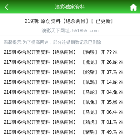
澳彩独家资料
219期: 原创资料【绝杀两肖】〖已更新〗
澳彩天下网址: 551855 .com
温馨提示:为了提高网速，部分连错期数记录已删除
219期 ⑥合彩开奖资料【绝杀两肖】 :【狗猴】 开 ?? 准
217期 ⑥合彩开奖资料【绝杀两肖】 :【虎龙】 开 26,蛇 准
216期 ⑥合彩开奖资料【绝杀两肖】 :【蛇猪】 开 37,马 准
215期 ⑥合彩开奖资料【绝杀两肖】 :【鼠鸡】 开 14,蛇 准
214期 ⑥合彩开奖资料【绝杀两肖】 :【马蛇】 开 04,兔 准
213期 ⑥合彩开奖资料【绝杀两肖】 :【鼠兔】 开 35,猴 准
212期 ⑥合彩开奖资料【绝杀两肖】 :【马龙】 开 06,牛 准
211期 ⑥合彩开奖资料【绝杀两肖】 :【鸡虎】 开 01,马 准
210期 ⑥合彩开奖资料【绝杀两肖】 :【猪狗】 开 49,马 准