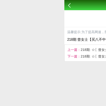
温馨提示:为了提高网速，
218期 曾女士【买八不中】 : 【
上一篇：
218期: ☆〖
下一篇：
218期: ☆〖