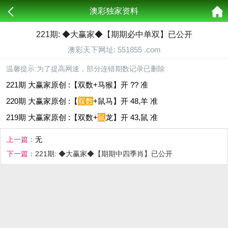
澳彩独家资料
221期: ◆大赢家◆【期期必中单双】已公开
澳彩天下网址: 551855 .com
温馨提示:为了提高网速，部分连错期数记录已删除
221期 大赢家原创 :【双数+马猴】开 ?? 准
220期 大赢家原创 :【
双数
+鼠马】开 48,羊 准
219期 大赢家原创 :【双数+
鼠
龙】开 43,鼠 准
上一篇：
无
下一篇：
221期: ◆大赢家◆【期期中四季肖】已公开