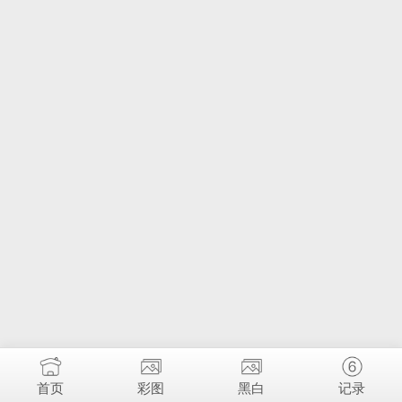
首页
彩图
黑白
记录