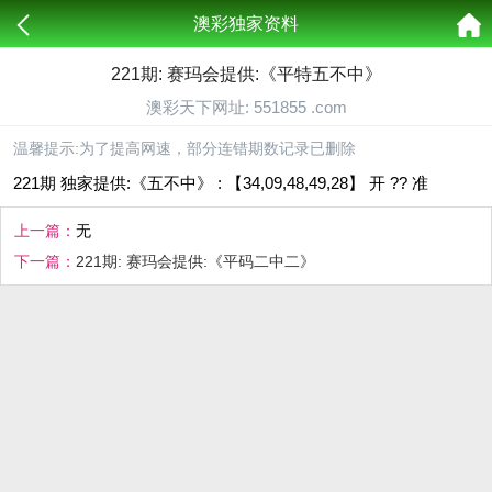
澳彩独家资料
221期: 赛玛会提供:《平特五不中》
澳彩天下网址: 551855 .com
温馨提示:为了提高网速，部分连错期数记录已删除
221期 独家提供:《五不中》 : 【34,09,48,49,28】 开 ?? 准
上一篇：
无
下一篇：
221期: 赛玛会提供:《平码二中二》