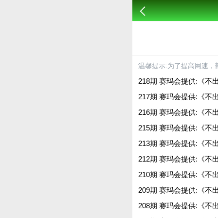
温馨提示:为了提高网速，
218期 赛玛会提供:《不出
217期 赛玛会提供:《不出
216期 赛玛会提供:《不出
215期 赛玛会提供:《不出
213期 赛玛会提供:《不出
212期 赛玛会提供:《不出
210期 赛玛会提供:《不出
209期 赛玛会提供:《不出
208期 赛玛会提供:《不出