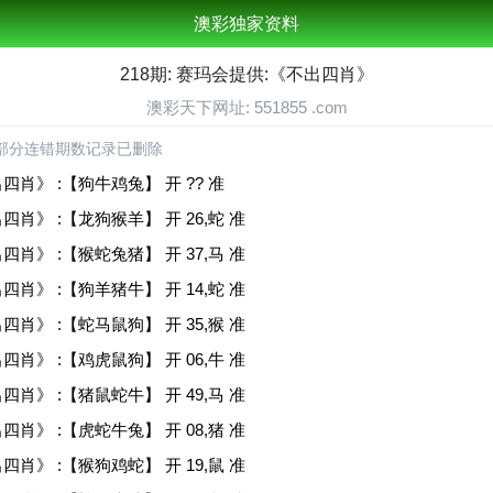
澳彩独家资料
218期: 赛玛会提供:《不出四肖》
澳彩天下网址: 551855 .com
部分连错期数记录已删除
四肖》 :【狗牛鸡兔】 开 ?? 准
四肖》 :【龙狗猴羊】 开 26,蛇 准
四肖》 :【猴蛇兔猪】 开 37,马 准
四肖》 :【狗羊猪牛】 开 14,蛇 准
四肖》 :【蛇马鼠狗】 开 35,猴 准
四肖》 :【鸡虎鼠狗】 开 06,牛 准
四肖》 :【猪鼠蛇牛】 开 49,马 准
四肖》 :【虎蛇牛兔】 开 08,猪 准
四肖》 :【猴狗鸡蛇】 开 19,鼠 准