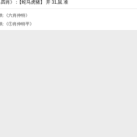
四肖》 :【蛇马虎猪】 开 31,鼠 准
提供:《六肖仲特》
提供:《①肖仲特平》