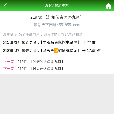
澳彩独家资料
219期: 【红姐传奇㊣㊣九肖】
澳彩天下网址: 551855 .com
温馨提示:为了提高网速，部分连错期数记录已删除
219期 红姐传奇九肖 :【羊鸡马兔鼠蛇牛猪虎】 开 ?? 准
218期 红姐传奇九肖 :【马兔羊
虎
蛇鼠鸡猪龙】 开 17,虎 准
上一篇：
219期: 【独来独去㊣㊣九肖】
下一篇：
219期: 【风火佳人㊣㊣九肖】