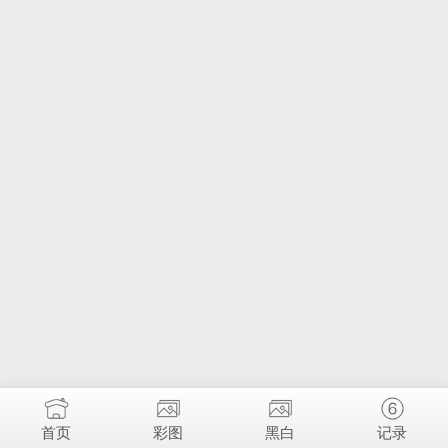
首页
彩图
黑白
记录