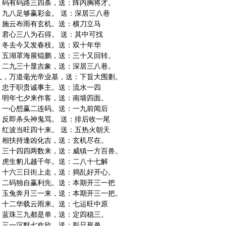
三，码有码路三四条，送：阵内胸将才。
弟，九八足够赢彩金。 送：深居三八巷
泥，施云布雨有玄机。送：横刀立马
惜，君心三八为石得。 送：其中可找
代，冬去今又发春枝。送：双十年华
码，五湖罩海展锟鹏，送：三十又回转。
弟，二九三十显吉象，送：深居三八巷。
贵人，万道毫光帝业基，送：下旨大围剿。
图，忠于职贵诚事主。送：流水一四
力，明年七夕来作客，送：南墙四面。
算，一心想赢二连码。送：一九前闻后
过，反即杀头神鬼骂。 送：排后收一尾
开，红波当旺四十来。 送：五热火朝天
贪，相扶持逢凶化吉，送：玄机尽在。
金，三十四四两数来，送：威镇一方百兽。
头，虎生豹儿越千年。送：二八十七解
天，十六三日街上走，送：捣乱好开心。
连，二码独自赢利先。送：本期开三一把
连，玉兔奔月三一来，送：本期开三一把。
气，十二华载云雨来。送：七运旺中原
战，蓝珠三九都是单，送：定四稳三。
真，三一沉默七欢欣。送：影只形单