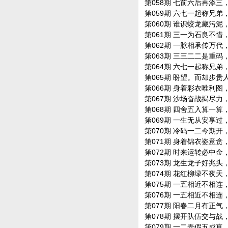
第058期 七前六后再添
第059期 六七一起称兄
第060期 谁识蛟龙藏污
第061期 三一为石良不
第062期 一脉相承传万
第063期 三三二二是重
第064期 六七一起称兄
第065期 盼望。而却步
第066期 身着彩衣唯利
第067期 沙场奋战揭尽
第068期 四舍五入算一
第069期 一生无从安享
第070期 冷码一二今期
第071期 身着锦衣姿意
第072期 时来运转必中
第073期 龙生龙子好兆
第074期 花红柳绿不夜
第075期 一五相近不相
第076期 一五相近不相
第077期 阳春二月有正
第078期 摆开队伍交与
第079期 一二弄假五成