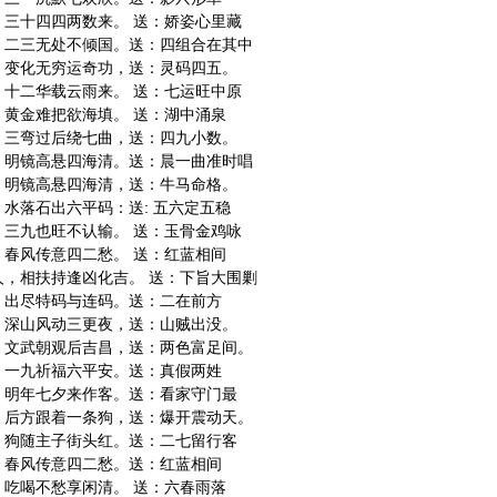
发，三十四四两数来。 送：娇姿心里藏
北，二三无处不倾国。送：四组合在其中
新，变化无穷运奇功，送：灵码四五。
气，十二华载云雨来。 送：七运旺中原
处，黄金难把欲海填。 送：湖中涌泉
多，三弯过后绕七曲，送：四九小数。
计，明镜高悬四海清。送：晨一曲准时唱
机，明镜高悬四海清，送：牛马命格。
，水落石出六平码：送: 五六定五稳
红，三九也旺不认输。 送：玉骨金鸡咏
语，春风传意四二愁。 送：红蓝相间
贵人，相扶持逢凶化吉。 送：下旨大围剿
八，出尽特码与连码。送：二在前方
衰，深山风动三更夜，送：山贼出没。
两，文武朝观后吉昌，送：两色富足间。
送，一九祈福六平安。送：真假两姓
哥，明年七夕来作客。送：看家守门最
数，后方跟着一条狗，送：爆开震动天。
行，狗随主子街头红。送：二七留行客
语，春风传意四二愁。送：红蓝相间
宫，吃喝不愁享闲清。 送：六春雨落