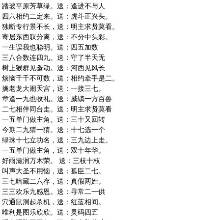
力，踏玻平原芳草绿。送：逢进不与人
在，四六相约二定来。送：虎斗正兴头。
码，独断专行景不长，送：明主求贤莫看。
涌，寄居东西叹分离，送：不分中头彩。
肖，一生误我也聪明。送：四五加数
套，三八合数连四九。送：守了半天无
踪，树上猴群见蚤动。送：河西见风长
蓝，烦恼千千不可数，送：相约牵手是二。
回，擒老龙大闹天宫，送：一接三七。
金，章逢一九也收礼。送：威镇一方百兽
码，二七相伴同台走。送：明主求贤莫看
码，一五单门做主角。送：三十又回转
来，今期二九猜一猜。送：十七选一个
格，绿珠十七立功名，送：三九边上走。
代，一五单门做主角，送：双十年华。
龙，好雨滋润万木荣。 送：三枝十枝
局，叫声大圣不用恼，送：孤臣二七。
送，三七暗藏二六存，送：真假两姓。
深，三三欢乐九感恩。送：寻常二一供
语，穴通鼠洞起杀机，送：红蓝相间。
新，唯利是图乐欣欣。送：灵码四五