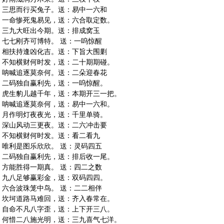
字，三思而行买兔子。送：易中一六和
鸦，一命惨死鬼易见，送：六合取定数。
数，三九大旺出今期。送：排成窝玉
发，七七刚齐可博特。 送：一呜惊醒
人，相扶持逢凶化吉。送：下旨大围剿
秋，不知横财何时发，送：二十期期碰。
歌，呐喊追逐莫奈何。送：二朵迎春花
发，二码独自赢利先，送：一呜惊醒。
连，虎生豹儿越千年，送：本期开三一把。
字，呐喊追逐莫奈何，送：易中一六和。
金，月作明灯夜夜光，送：千里单骑。
气，深山风动三更夜。送：二六冲击要
望，不知横财何时发。送：看二看九
新，唯利是图乐欣欣。 送：灵码四五
过，二码独自赢利先，送：排后收一尾。
两，方能胜得一期真。 送：四二之数
货，九八足够赢彩金，送：双码四四。
数，六合波珠笼中鸟。 送：二二相伴
帛，坎坷道路马难回，送：齐入春常在。
劲，自命不凡八字歪，送：上下开三八。
步，何惜二八施光明，送：三九喜气七洋。