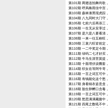
第101期 两翅连拍舞尚
第102期 呼风唤雨佳中
第103期 森林漆黑现虎
第104期 八九同时大门
第105期 七前六后再添
第106期 一生无从安享
第107期 是六是八要看
第108期 一来一往五称
第109期 三衰六旺皆前
第110期 一二中奖定今
第111期 绿码二七才好
第112期 牛马生涯苦莫
第113期 十面埋伏设圈
第114期 织女在等阿牛
第115期 一言之词五可
第116期 有钱能化这个
第117期 身着锦衣姿意
第118期 胎生卵孵口含
第119期 一言之词五可
第120期 愁思满满藏腹
第121期 四尾之数吼不