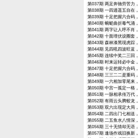
第037期 两足奔驰劳苦
第038期 一四逍遥五自
第039期 十足把握六合
第040期 蜿蜓曲折毒气
第041期 两字让人呼不
第042期 十面埋伏设圈
第043期 森林漆黑现虎
第044期 见四吼四波旺
第045期 连续中奖二三
第046期 时来运转必中
第047期 十足把握六合
第048期 三三二二是重
第049期 一六相加零尾
第050期 中宫一孤定一
第051期 一脉相承传万
第052期 有雨云头腾蛟
第053期 双六出现定大
第054期 二四出门七相
第055期 二五鱼水八情
第056期 三十无情却无
第057期 逢场作戏旧换