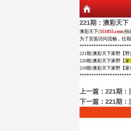
221期：澳彩天
澳彩天下
(
551855.com
)
独
为了页面访问流畅，往期
**********************
221期:澳彩天下家野【野
220期:澳彩天下家野【
家
219期:澳彩天下家野【家
**********************
上一篇：
221期
下一篇：
221期