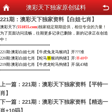
澳彩天下独家原创猛料
221期：澳彩天下独家资料【白姐七肖】
澳彩天下
(
551855.com
)
独家稳定期期提供，相信专业的力量！
为了页面访问流畅，往期更多记录已删除，新的记录正在创造
中！
*************************
221期:澳彩白姐七肖【牛虎兔龙马猴鸡】开???准
220期:澳彩白姐七肖【蛇马
羊
猴鸡狗猪】开:
羊48中
219期:澳彩白姐七肖【牛虎龙蛇马狗猪】开:鼠43错
*************************
上一篇：
221期：澳彩天下独家资料【平特一
肖】
下一篇：
221期：澳彩天下独家资料【精选一
肖+10码】